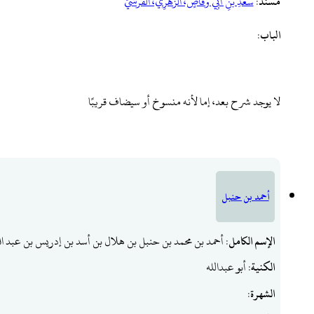
مسند
:
‌سَعدِ ‌بنِ ‌أَبِي ‌وقّاصٍ، ‌الزُّهْرِيِّ، القُرشيِّ
الباب
:
لا يوجد شرح بعد، إما لأنه منسوخ أو سيضاف قريبًا
أحمد بن حنبل
الإسم الكامل
: أحمد بن محمد بن حنبل بن هلال بن أسد بن إدريس بن عبد ا
الكنية
: أبو عبدالله
الشهرة
: