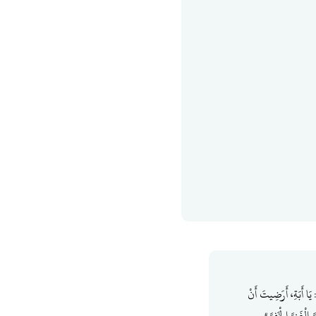
 يَا أَبَةِ، أَرَضِيتَ أَنْ
غَنِيَّ الْخَفِيَّ».