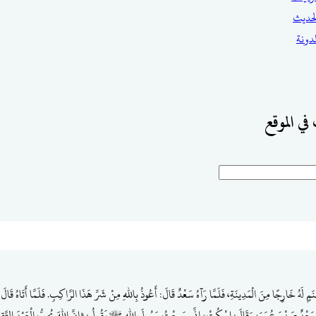
حديث
مدونة
في الموقع
َهُ خَارِجًا مِنَ الْمَدِينَةِ، فَلَمَّا رَآهُ سَعْدٌ قَالَ: أَعُوذُ بِاللهِ مِنْ شَرِّ هَذَا الرَّاكِبِ. فَلَمَّا أَتَاهُ قَالَ:
َعْدٌ صَدْرَ عُمَرَ، وَقَالَ: اسْكُتْ، إنِّي سَمِعْتُ رَسُولَ اللهِ ﷺ يَقُولُ: «إِنَّ اللهَ يُحِبُّ الْعَبْدَ التَّقِيَّ الْ