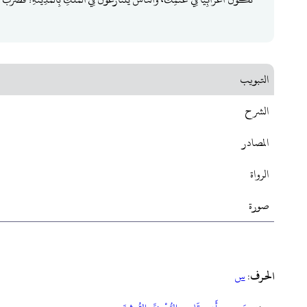
التبويب
الشرح
المصادر
الرواة
صورة
الحرف
:
س