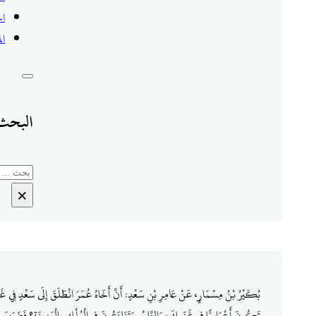
ال
ال
البحث 
بحث
×
بُكَيْرُ بْنُ مِسْمَارٍ، عَنْ عَامِرِ بْنِ سَعْدٍ: أَنَّ أَخَاهُ عُمَرَ انْطَلَقَ إِلَى سَعْدٍ فِي غَنَمٍ ل
تَكُونَ أَعْرَابِيًّا فِي غَنَمِكَ، وَالنَّاسُ يَتَنَازَعُونَ فِي الْمُلْكِ بِالْمَدِينَةِ؟ فَضَرَبَ س