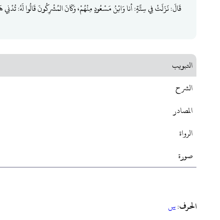
قَالَ: نَزَلَتْ فِي سِتَّةٍ: أنا وَابْنُ مَسْعُودٍ مِنْهُمْ، وَكَانَ المُشْرِكُونَ قَالُوا لَهُ: تُدْنِي هَؤ
التبويب
الشرح
المصادر
الرواة
صورة
الحرف
:
س