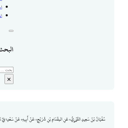
ال
ال
البحث 
بحث
×
سُفْيَانُ بْنُ سَعِيدٍ الثَّوْرِيُّ، عَنِ المِقْدَامِ بْنِ شُرَيْحٍ، عَنْ أَبِيهِ، عَنْ سَعْدٍ؛ فِيَّ نَز