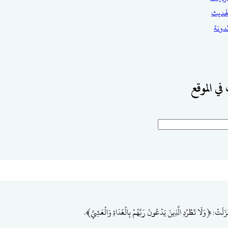
حديث
مدونة
في الموقع
َلَتْ: ﴿وَلَا تَطْرُدِ الَّذِينَ يَدْعُونَ رَبَّهُمْ بِالْغَدَاةِ وَالْعَشِيِّ﴾.