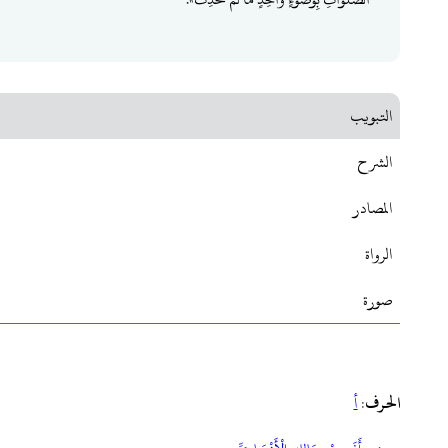
التبويب
الشرح
المصادر
الرواة
صورة
الحرف
:
أ