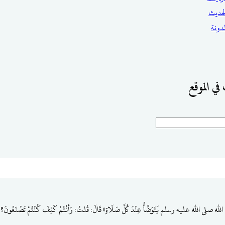
حديث
مدونة
في الموقع
لله صلى الله عليه وسلم يَتَوَضَّأُ عِنْدَ كُلِّ صَلَاةٍ» قَالَ: قُلتُ: وَأنْتُمْ كَيْفَ كُنْتُمْ تَصْنَعُونَ؟ قَا