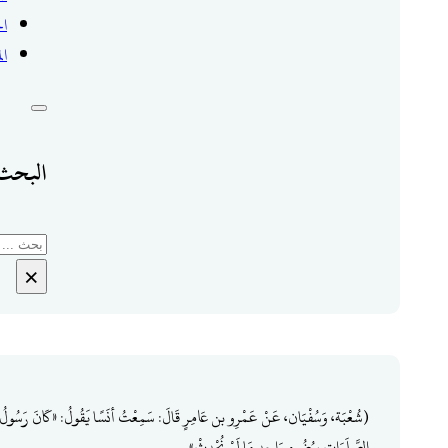
ال
ال
البحث 
بحث
×
(شُعْبَة، وَسُفْيَان، عَنْ عَمْرِو بن عَامِرٍ قَالَ: سَمِعْتُ أنَسًا يَقُولُ: «كَانَ رَسُولُ ا
الصَّلَوَاتِ بِوُضُوءٍ وَاحِدٍ مَا لَمْ نُحْدِثْ».