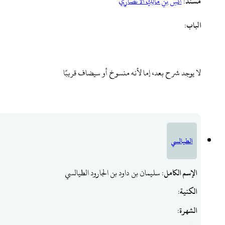
مسند
:
أَنَسِ ‌بْنِ ‌مَالِكٍ ‌الْأَنْصَارِيِّ
الباب
:
لا يوجد شرح بعد، إما لأنه منسوخ أو سيضاف قريبًا
الطيالسي
الإسم الكامل
: سليمان بن داود بن الجارود الطيالسي
الكنية
:
الشهرة
: