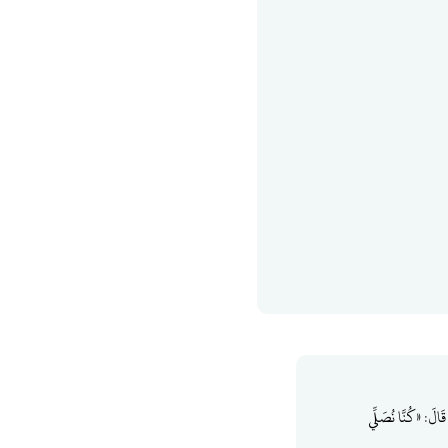
لَ: «كُنَّا نُصَلِّي