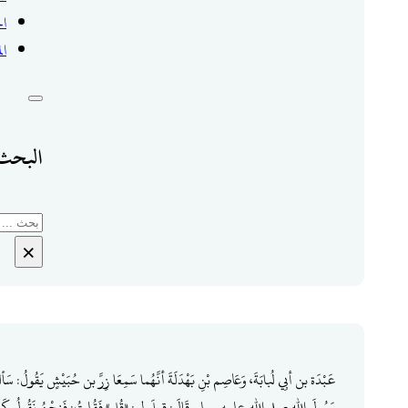
ال
ال
البحث 
بحث
×
عَبْدَة بن أبِي لُبابَةَ، وَعَاصِم بْنِ بَهْدَلَةَ أنَّهُما سَمِعَا زِرَّ بن حُبَيْشٍ يَقُولُ: سَأ
رَسُولَ الله صلى الله عليه وسلم قَالَ: قِيلَ لِي: «قُل» فَقُلتُ: فَنحْنُ نَقُولُ ك