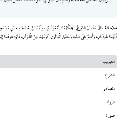
ملاحظة
: قَالَ سُفْيَانُ الثَّوْرِيُّ: يَحُكُّهُمَا: الْمُعَوِّذَتَيْنِ، وَلَيْسَا فِي مُصْحَفِ ابْنِ مَسْ
أَنَّهُمَا عُوذَتَانِ، وَأَصَرَّ عَلَى ظَنِّهِ، وَتَحَقَّقَ الْبَاقُونَ كَوْنَهُمَا مِنَ الْقُرْآنِ، فَأَوْدَعُوهُمَا إِي
التبويب
الشرح
المصادر
الرواة
صورة