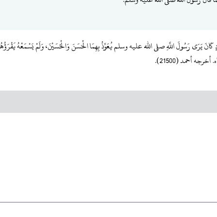
عُودٍ كَانَ يَرَى رَسُولَ اللَّهِ صلى الله عليه وسلم يُعَوِّذُ بِهِمَا الْحَسَنَ وَالْحُسَيْنَ، وَلَمْ يَسْمَعْهُ يَقْرَؤُه
َّاه. أخرجه أحمد (21500).