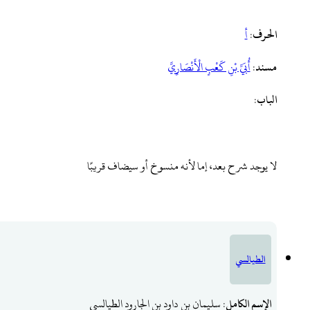
الحرف
:
أ
مسند
:
أُبَيِّ ‌بْنِ ‌كَعْبٍ ‌الْأَنْصَارِيَّ
الباب
:
لا يوجد شرح بعد، إما لأنه منسوخ أو سيضاف قريبًا
الطيالسي
الإسم الكامل
: سليمان بن داود بن الجارود الطيالسي