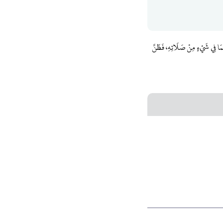
ُمَا فِي شَيْءٍ مِنْ صَلَاتِهِ، فَظَنَّ