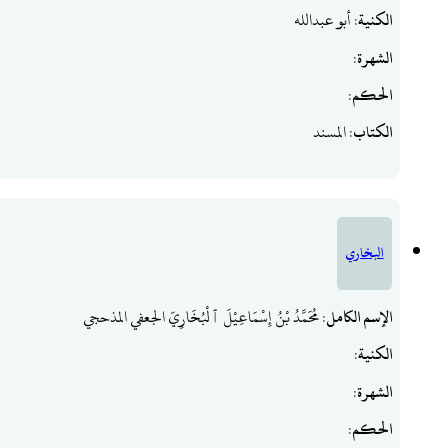
الكنية
: أبو عبدالله
الشهرة
:
الحكم
:
الكتاب
: المسند
البخاري
الإسم الكامل
: مُحَمَّدُ بْنُ إِسْمَاعِيْلَ ٱلْبُخَارِيّ الجعفي المذحجي
الكنية
:
الشهرة
:
الحكم
: