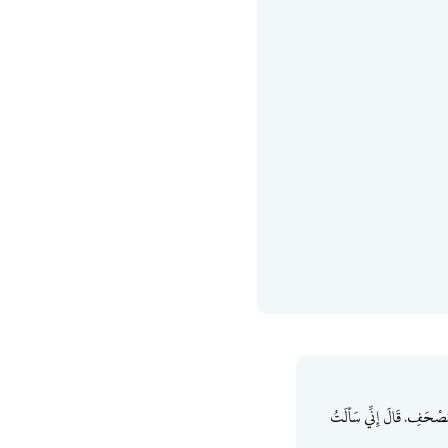
لمُصْحَفِ. قَالَ إِنِّي سَألَتُ