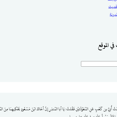
حديث
مدونة
في الموقع
لتُ أُبيَّ بن كَعْبٍ عَنِ المُعَوِّذَتيْنِ فَقُلتُ: يَا أبا المُنذِرِ إِنَّ أخَاكَ ابْنَ مَسْعُودٍ يَحْكِيهِمَا مِنَ ا
َما قَالَ رَسُولُ الله صلى الله عليه وسلم.