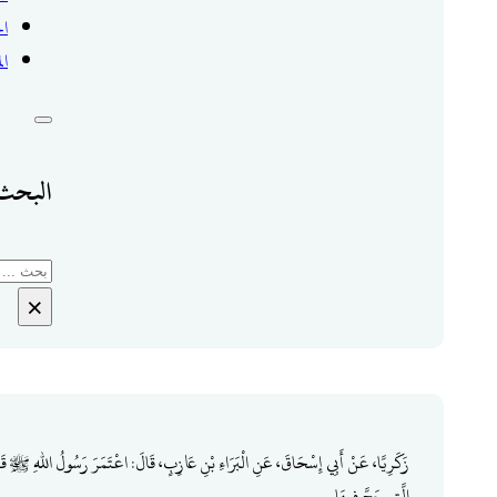
ال
ال
البحث 
بحث
×
زَكَرِيَّا، عَنْ أَبِي إِسْحَاقَ، عَنِ الْبَرَاءِ بْنِ عَازِبٍ، قَالَ: اعْتَمَرَ رَسُولُ اللهِ ﷺ قَبْلَ أَن
الَّتِي حَجَّ فِيهَا.