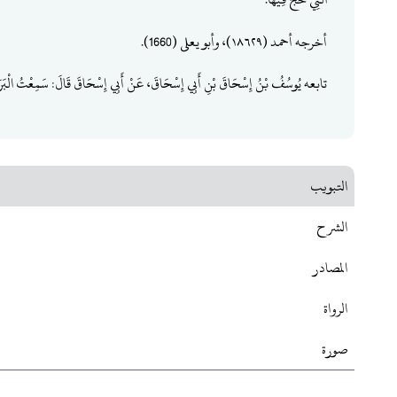
أخرجه أحمد (١٨٦٢٩)، وأبو يعلى (1660).
تابعه ‌يُوسُفُ ‌بْنُ ‌إِسْحَاقَ ‌بْنِ ‌أَبِي ‌إِسْحَاقَ، عَنْ أَبِي إِسْحَاقَ قَالَ: سَمِعْتُ الْب
التبويب
الشرح
المصادر
الرواة
صورة