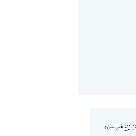
 أَرْبَعَ عُمَرٍ بِعُمْرَتِهِ