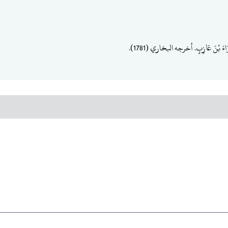
َرَاءَ بْنَ عَازِبٍ. أخرجه البخاري (1781).