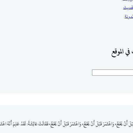
حديث
مدونة
في الموقع
ْ يَحُجَّ، وَاعْتَمَرَ قَبْلَ أَنْ يَحُجَّ، وَاعْتَمَرَ قَبْلَ أَنْ يَحُجَّ، فَقَالَتْ عَائِشَةُ: لَقَدْ عَلِمَ أَنَّهُ اعْتَمَرَ