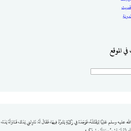
حديث
مدونة
في الموقع
يه وسلم عَلِيًّا لِيَقْتُلَهُ، فَوَجَدَهُ فِي رَكِيَّةٍ يَتَبرَّدُ فِيهَا، فَقَالَ لَهُ: نَاوِلنِي يَدَكَ، فَنَاوَلَهُ يَدَهُ، فَ
نَّهُ لَمَجْبُوبٌ، مَا لَهُ مِنْ ذَكَرٍ».