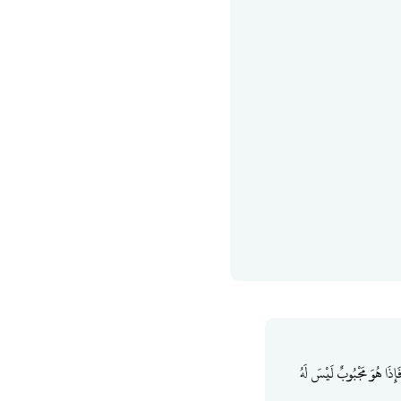
إِذَا هُوَ مَجْبُوبٌ لَيْسَ لَهُ