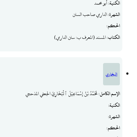
الكنية
: أبو محمد
الشهرة
: الدارمي صاحب السنن
الحكم
:
الكتاب
: المسند (المعرف ب: سنن الدارمي)
البخاري
الإسم الكامل
: مُحَمَّدُ بْنُ إِسْمَاعِيْلَ ٱلْبُخَارِيّ الجعفي المذحجي
الكنية
:
الشهرة
:
الحكم
: