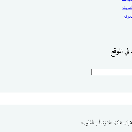
حديث
مدونة
في الموقع
حْلِفُ عَلَيْهَا: «لَا وَمُقَلِّبِ الْقُلُوبِ».