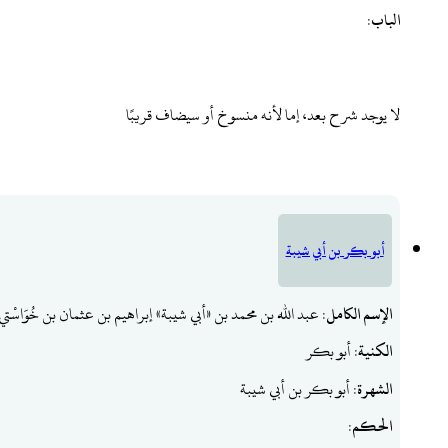
الباب
:
لا يوجد شرح بعد، إما لأنه منسوخ أو سيضاف قريبًا
أبو بكر بن أبي شيبة
الإسم الكامل
: عبد الله بن محمد بن «أبي شيبة» إبراهيم بن عثمان بن خُوَاسْت
الكنية
: أبو بكر
الشهرة
: أبو بكر بن أبي شيبة
الحكم
: