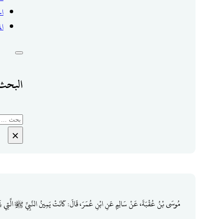
ال
ال
البحث 
بحث
×
مُوسَى بْنُ عُقْبَةَ، عَنْ سَالِمٍ عَنِ ابْنِ عُمَرَ، قَالَ: كَانَتْ يَمِينُ النَّبِيِّ ﷺ الَّتِي يَ