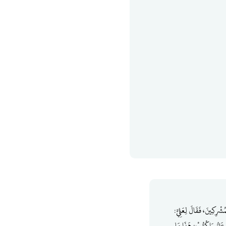
شْرِكِينَ، فَقَالَ لِعَلِيٍّ:
 عَلِيُّ وَاكْتُبْ: هَذَا مَا