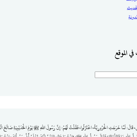
حديث
مدونة
في الموقع
قَالَ: لَمَّا خَرَجَتِ الْحَرُورِيَّةُ، اعْتَزَلُوا، فَقُلْتُ لَهُمْ: إِنَّ رَسُولَ اللهِ ﷺ يَوْمَ الْحُدَيْبِيَةِ صَالَحَ الْمُ
َسُولُ اللهِ مَا قَاتَلْنَاكَ! فَقَالَ رَسُولُ اللهِ ﷺ: «‌امْحُ يَا عَلِيُّ، اللهُمَّ إِنَّكَ تَعْلَمُ أَنِّي رَسُولُكَ، امْحُ يَا