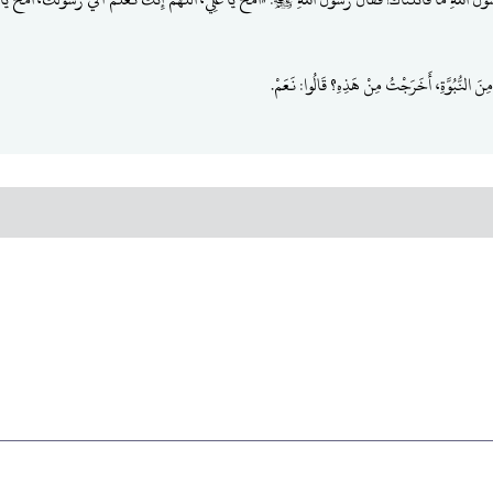
مِنَ النُّبُوَّةِ، أَخَرَجْتُ مِنْ هَذِهِ؟ قَالُوا: نَعَمْ.