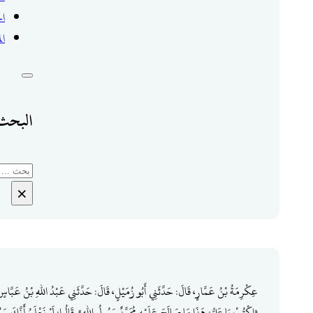
ال
ال
البحث 
بحث
×
عِكْرِمَةُ بْنُ عَمَّارٍ، قَالَ: حَدَّثَنِي أَبُو زُمَيْلٍ، قَالَ: حَدَّثَنِي عَبْدُ اللهِ بْنُ عَبَّاسٍ، 
«‌اكْتُبْ يَا عَلِيُّ: هَذَا مَا صَالَحَ عَلَيْهِ مُحَمَّدٌ رَسُولُ اللهِ». قَالُوا: لَوْ نَعْلَمُ أَنَّكَ ر