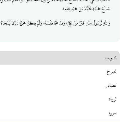
صَالَحَ عَلَيْهِ مُحَمَّدُ بْنُ عَبْدِ اللهِ».
وَاللهِ لَرَسُولُ اللهِ خَيْرٌ مِنْ عَلِيٍّ، وَقَدْ مَحَا نَفْسَهُ، وَلَمْ يَكُنْ مَحْوُهُ ذَلِكَ يُمْحَاهُ 
التبويب
الشرح
المصادر
الرواة
صورة