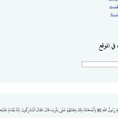
حديث
مدونة
في الموقع
َ رَسُولُ اللهِ ﷺ وَأَصْحَابُهُ وَقَدْ وَهَنَتْهُمْ حُمَّى يَثْرِبَ، قَالَ: فَقَالَ الْمُشْرِكُونَ: إِنَّهُ يَقْدَمُ عَلَيْكُم