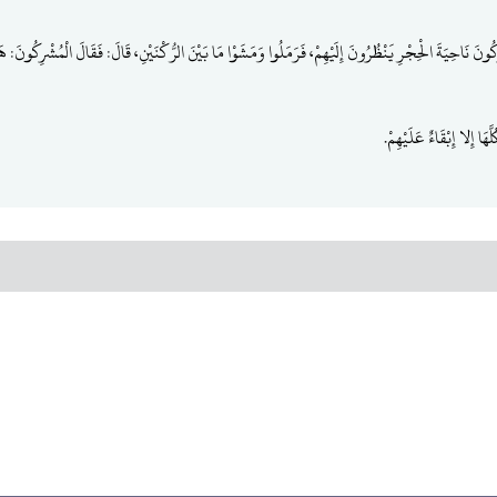
ُونَ نَاحِيَةَ الْحِجْرِ يَنْظُرُونَ إِلَيْهِمْ، فَرَمَلُوا وَمَشَوْا مَا بَيْنَ الرُّكْنَيْنِ، قَالَ: فَقَالَ الْمُشْرِكُونَ: هَؤ
هَا إِلا إِبْقَاءٌ عَلَيْهِمْ.