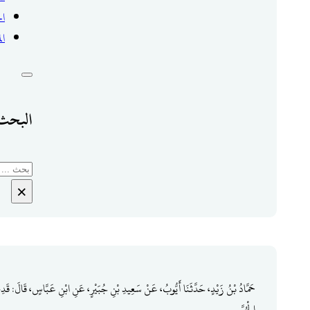
ال
ال
البحث 
بحث
×
حَمَّادُ بْنُ زَيْدٍ، حَدَّثَنَا أَيُّوبُ، عَنْ سَعِيدِ بْنِ جُبَيْرٍ، عَنِ ابْنِ عَبَّاسٍ، قَالَ: قَدِم
الْحُمَّى.