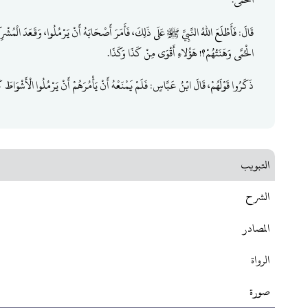
قَالَ: فَأَطْلَعَ اللهُ النَّبِيَّ ﷺ عَلَى ذَلِكَ، فَأَمَرَ أَصْحَابَهُ أَنْ يَرْمُلُوا، وَقَعَدَ الْمُشْرِك
الْحُمَّى وَهَنَتْهُمْ؟! هَؤُلاءِ أَقْوَى مِنْ كَذَا وَكَذَا.
ذَكَرُوا قَوْلَهُمْ، قَالَ ابْنُ عَبَّاسٍ: فَلَمْ يَمْنَعْهُ أَنْ يَأْمُرَهُمْ أَنْ يَرْمُلُوا الْأَشْوَاطَ كُلَّ
التبويب
الشرح
المصادر
الرواة
صورة