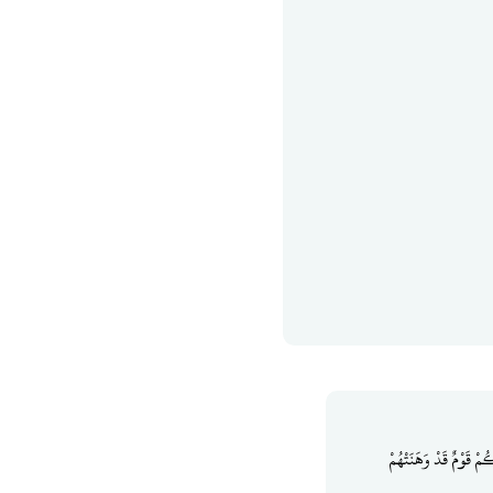
ْ قَوْمٌ قَدْ وَهَنَتْهُمْ