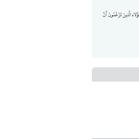
ُلاءِ الَّذِينَ تَزْعُمُونَ أَنَّ