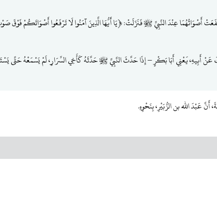
عَتْ أَصْوَاتُهُمَا عِنْدَ النَّبِيِّ ﷺ فَنَزَلَتْ: ﴿يَا أَيُّهَا الَّذِينَ آمَنُوا لَا تَرْفَعُوا أَصْوَاتَكُمْ فَوْقَ صَوْتِ ا
كَ عَنْ أَبِيهِ، يَعْنِي أَبَا بَكْرٍ – إِذَا حَدَّثَ النَّبِيَّ ﷺ حَدَّثَهُ كَأَخِي السِّرَارِ، لَمْ يَسْمَعْهُ حَتَّى يَسْتَف
َ، أَنَّ عَبْدَ الله بن الزُّبَيْرِ، بِنَحْوِهِ.