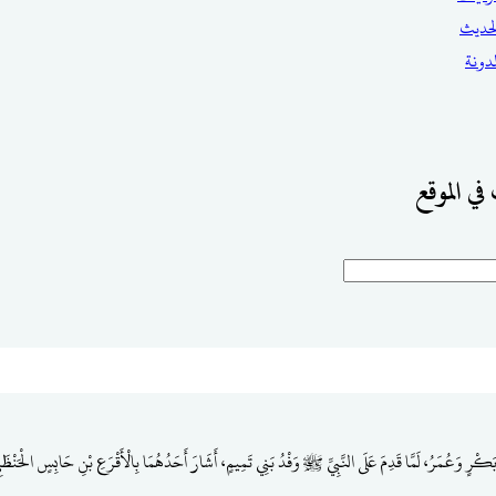
حديث
مدونة
في الموقع
و بَكْرٍ وَعُمَرُ، لَمَّا قَدِمَ عَلَى النَّبِيِّ ﷺ وَفْدُ بَنِي تَمِيمٍ، أَشَارَ أَحَدُهُمَا بِالْأَقْرَعِ بْنِ حَابِسٍ الْحَنْظَل