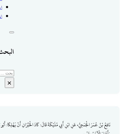
ال
ال
البحث 
بحث
×
نَافِعُ بْنُ عُمَرَ الْجُمَحِيُّ، عَنِ ابْنِ أَبِي مُلَيْكَةَ قَالَ: كَادَ الْخَيِّرَانِ أَنْ يَهْلِكَا: أَبُ
وَأَشَارَ الْآخَرُ بِغَيْرِهِ.