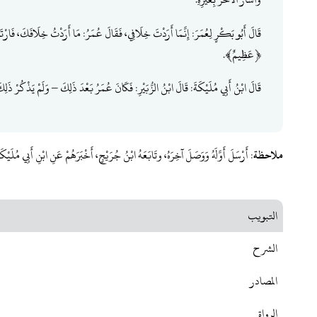
قَالَ أَبُو بَكْرٍ لِعُمَرَ: إِنَّمَا أَرَدْتَ خِلَافِي، فَقَالَ عُمَرُ: مَا أَرَدْتُ خِلَافَكَ، فَارْتَفَ
﴿عَظِيمٌ﴾.
قَالَ ابْنُ أَبِي مُلَيْكَةَ: قَالَ ابْنُ الزُّبَيْرِ: فَكَانَ عُمَرُ بَعْدَ ذَلِكَ – وَلَمْ يَذْكُرْ ذَلِ
ملاحظة
: أَرْسَلَ أَوَّلَهُ وَوَصَلَ آخِرَهُ، وتَابَعَهُ ابْنُ جُرَيْجٍ، أَخْبَرَهُمْ عَنِ ابْنِ أَبِي مُلَيْكَة
التبويب
الشرح
المصادر
الرواة