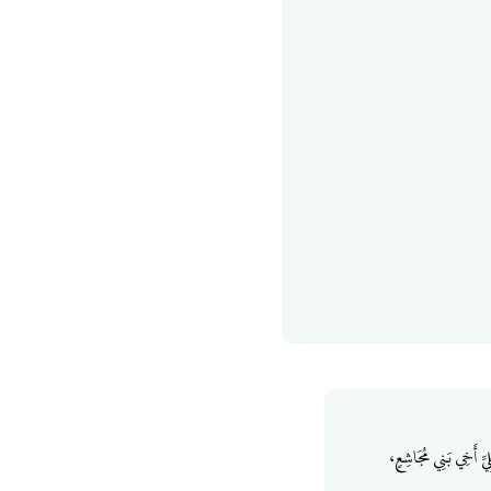
ِيِّ أَخِي بَنِي مُجَاشِعٍ،