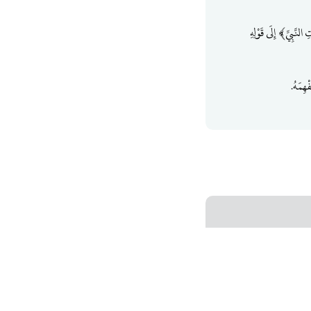
لنَّبِيِّ﴾ إِلَى قَوْلِهِ
ْهِمَهُ.