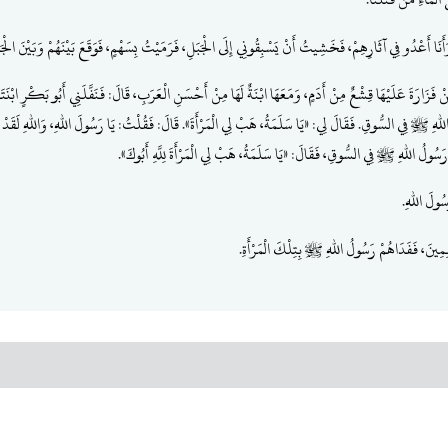
وَأَنَا أَعْدُو فِي آثَارِهِمْ، فَخَشِيتُ أَنْ يَسْبِقُونِي إِلَى الْجَبَلِ، فَرَمَيْتُ بِسَهْمٍ، فَوَقَعَ بَيْنَهُمْ وَبَيْنَ الْجَ
ِنْ فَزَارَةَ عَلَيْهَا قِشْعٌ مِنْ أَدَمٍ، وَمَعَهَا ابْنَةٌ لَهَا مِنْ أَحْسَنِ الْعَرَبِ، قَالَ: فَنَفَّلَنِي أَبُو بَكْرٍ ابْنَ
ولُ اللهِ ﷺ فِي السُّوقِ. فَقَالَ لِي: «يَا سَلَمَةُ، هَبْ لِي الْمَرْأَةَ». قَالَ: فَقُلْتُ: يَا رَسُولَ اللهِ، وَاللهِ لَقَ
َسُولُ اللهِ ﷺ فِي السُّوقِ، فَقَالَ: «يَا سَلَمَةُ، هَبْ لِي الْمَرْأَةَ لِلَّهِ أَبُوكَ».
سُولَ اللهِ.
مِينَ، فَفَدَاهُمْ رَسُولُ اللهِ ﷺ بِتِلْكَ الْمَرْأَةِ.