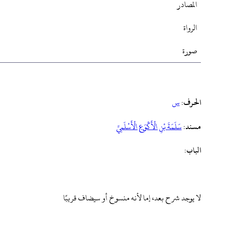
المصادر
الرواة
صورة
الحرف
:
س
مسند
:
‌سَلَمَةَ ‌بْنِ ‌الْأَكْوَعِ ‌الْأَسْلَمِيِّ
الباب
:
لا يوجد شرح بعد، إما لأنه منسوخ أو سيضاف قريبًا