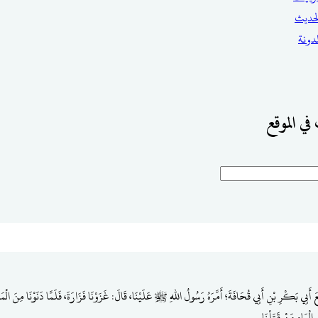
حديث
مدونة
في الموقع
َبِي بَكْرِ بْنِ أَبِي قُحَافَةَ؛ أَمَّرَهُ رَسُولُ اللهِ ﷺ عَلَيْنَا، قَالَ: غَزَوْنَا فَزَارَةَ، فَلَمَّا دَنَوْنَا مِنَ الْمَاء
 الْمَاءِ مَنْ قَتَلْنَا.