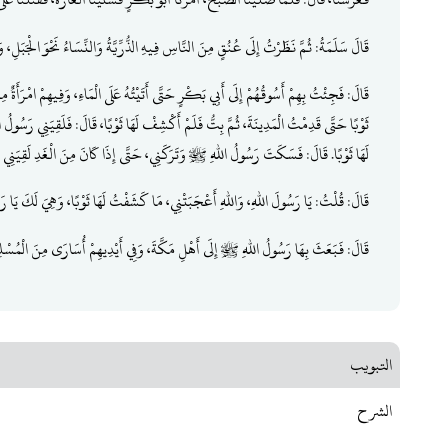
قَالَ سَلَمَةُ: ثُمَّ نَظَرْتُ إِلَى عُنُقٍ مِنَ النَّاسِ فِيهِ الذُّرِّيَّةُ وَالنِّسَاءُ نَحْوَ الْجَبَلِ، 
قَالَ: فَجِئْتُ بِهِمْ أَسُوقُهُمْ إِلَى أَبِي بَكْرٍ حَتَّى أَتَيْتُهُ عَلَى الْمَاءِ، وَفِيهِمْ امْرَأَةٌ م
ثَوْبًا حَتَّى قَدِمْتُ الْمَدِينَةَ، ثُمَّ بِتُّ فَلَمْ أَكْشِفْ لَهَا ثَوْبًا، قَالَ: فَلَقِيَنِي رَسُ
لَهَا ثَوْبًا. قَالَ: فَسَكَتَ رَسُولُ اللهِ ﷺ وَتَرَكَنِي، حَتَّى إِذَا كَانَ مِنَ الْغَدِ لَقِيَنِي ر
قَالَ: قُلْتُ: يَا رَسُولَ اللهِ، وَاللهِ أَعْجَبَتْنِي، مَا كَشَفْتُ لَهَا ثَوْبًا، وَهِيَ لَكَ يَا رَ
قَالَ: فَبَعَثَ بِهَا رَسُولُ اللهِ ﷺ إِلَى أَهْلِ مَكَّةَ، وَفِي أَيْدِيهِمْ أُسَارَى مِنَ الْمُسْلِ
التبويب
الشرح