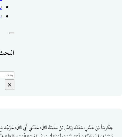
ال
ال
البحث 
بحث
×
عِكْرِمَةُ بْنُ عَمَّارٍ، حَدَّثَنَا إِيَاسُ بْنُ سَلَمَةَ، قَالَ: حَدَّثَنِي أَبِي قَالَ: خَرَجْنَا مَعَ أ
فَعَرَّسْنَا، قَالَ: فَلَمَّا صَلَّيْنَا الصُّبْحَ، أَمَرَنَا أَبُو بَكْرٍ فَشَنَيْنَا الْغَارَةَ، فَقَتَلْنَا عَلَى