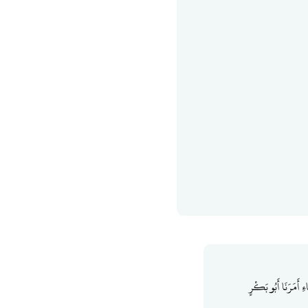
ِ أَمَرَنَا أَبُو بَكْرٍ