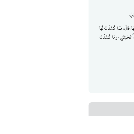
بَلِ.
تَهَا. قَالَ: فَمَا كَشَفْتُ لَهَا
دْ أَعْجَبَتْنِي، وَمَا كَشَفْتُ