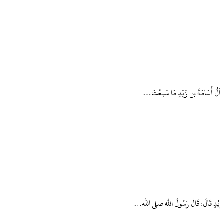
سْألُ أُسَامَةَ بن زَيْدٍ مَا سَمِعْتَ…
بن زَيْدٍ قَالَ: قَالَ رَسُولُ الله صلى الله…