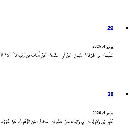
29
يونيو 4, 2025
سُلَيمَان بن طَرْخَانَ التَّيْمِيَّ، عَنْ أبِي عُثْمَانَ، عَنْ أُسَامَةَ بن زَيْدٍ، قَالَ: كَا
28
يونيو 4, 2025
يَحْيَى بْنُ زَكَرِيَّا بْنِ أَبِي زَائِدَةَ، عَنْ مُحَمَّدِ بْنِ إِسْحَاقَ، عَنِ الزُّهْرِيِّ، عَنْ عُرْ