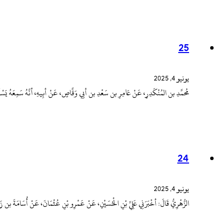
25
يونيو 4, 2025
مُحمَّدِ بن المُنْكَدِرِ، عَنْ عَامِرِ بن سَعْدِ بن أبِي وَقَّاصٍ، عَنْ أبِيهِ، أنَّهُ سَمِعَهُ يَ
24
يونيو 4, 2025
الزُّهْرِيُّ قَالَ: أخْبَرَنِي عَلِيِّ بْنِ الْحُسَيْنِ، عَنْ عَمْرِو بْنِ عُثْمَانَ، عَنْ أُسَامَةَ 