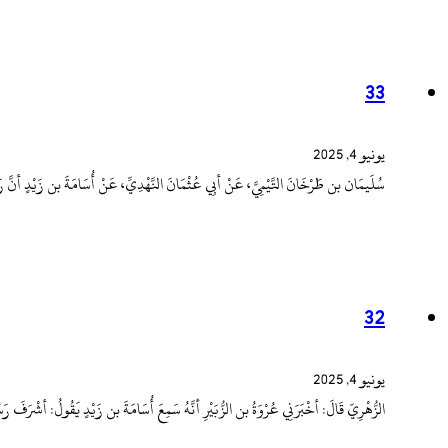
33
يونيو 4, 2025
سُلَيمَان بن طَرْخَانَ التَّيْمِيَّ، عَنْ أبِي عُثْمَانَ النَّهْدِيِّ، عَنْ أُسَامَةَ بن زَيْ
32
يونيو 4, 2025
الزُّهْرِيّ قَالَ: أخْبَرَنِي عُرْوَةُ بن الزُّبَيْرِ أنَّهُ سَمِعَ أُسَامَةَ بن زَيْدٍ يَقُولُ: 