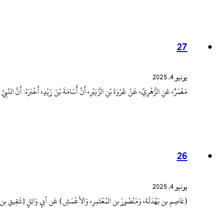
27
يونيو 4, 2025
مَعْمَرٌ، عَنِ الزُّهْرِيِّ، عَنْ عُرْوَةَ بْنِ الزُّبَيْرِ، أَنَّ أُسَامَةَ بْنَ زَيْدٍ، أَخْبَرَهُ: أَن
26
يونيو 4, 2025
(عَاصِم بن بَهْدَلَة، وَمَنْصُورَ بن المُعْتَمِرِ، وَالأعْمَشِ) عَن أبيِ وَائِلٍ [شَقِيقِ بن سَ