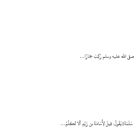
َّ النَّبِيَّ صلى الله عليه وسلم رَكِبَ حِمَارًا…
لَمَةَ] يَقُولُ: قِيلَ لِأُسَامَةَ بن زَيْدٍ ألَا تُكَلِّمُ…