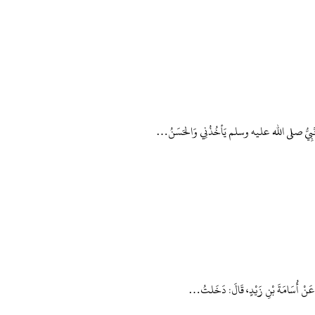
نَ النَّبِيُّ صلى الله عليه وسلم يَأخُذُنِي وَالحَسَنُ…
وَةَ، عَنْ أُسَامَةَ بْنِ زَيْدٍ، قَالَ: دَخَلتُ…