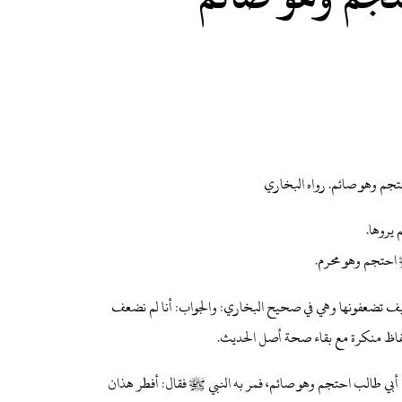
م وهو صائم. رواه البخاري
يروها.
احتجم وهو محرم.
ل كيف تضعفونها وهي في صحيح البخاري: والجواب: أنا لم نضعف
لحفاظ منكرة مع بقاء صحة أصل الحديث.
بي طالب احتجم وهو صائم، فمر به النبي ﷺ فقال: أفطر هذان