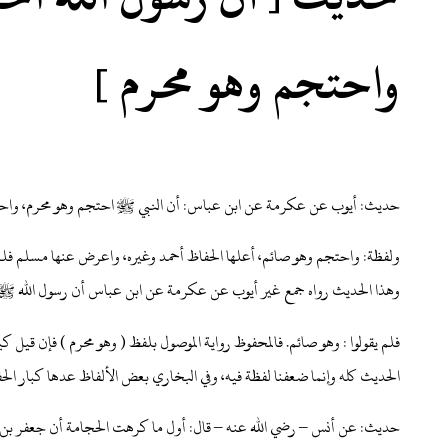
واحتجم وهو محرم ]
حديث: أيوب عن عكرمة عن ابن عباس: أن النبي ﷺ احتجم وهو محرم، واحتج
ولفظة: واحتجم وهو صائم، أعلها الحفاظ أحمد وغيره، واعرض عنها مسلم فلم 
وهذا الحديث رواه جمع غير أيوب عن عكرمة عن ابن عباس أن رسول الله ﷺ 
فلم يقولوا : وهو صائم. فالمحفوظ رواية الموصول بلفظ ( وهو محرم ) فإن قي
الحديث كله وإنما ضعفنا لفظة فيه، وفي البخاري بعض الألفاظ عدها كبار ا
حديث: عن أنس – رضي الله عنه – قال: أول ما كرهت الحجامة أن جعفر بن أ