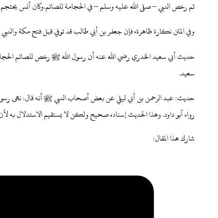
ثم رخص النبي – صلى الله عليه وسلم – في الحجامة للصائم.وكان أنس يحتجم و
وفي المتن نكارة ظاهرة، فإن جعفر بن أبي طالب قد توفي قبل فتح مكة والنبي إ
حديث أبي سعيد الخدري رضي الله عنه أن رسول الله ﷺ رخص للصائم الحجامة
سعيد.
حديث: عبد الرحمن بن أبي ليلي عن بعض أصحاب النبي ﷺ أنه قال: نهى رسول 
رواه أبو داود. وهذا الحديث إسناده صحيح ولكن لا يستقيم الاستدلال به لأن
شارك هذا المقال: