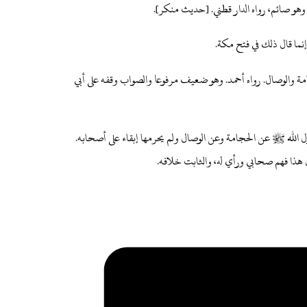
هو صائم، رواه الدار قطني. [حديث منكر].
نما قال ذلك في فتح مكة.
 والوصال. رواه أحمد.
وهو ضعيف مرفوعا والصواب وقفه على أبي
الله ﷺ عن الحجامة وعن الوصال ولم يحرمها إبقاء على أصحابه.
 هذا فهم صحابي ورأي له، والثابت خلافه.