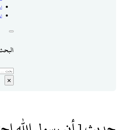
ال
ال
البحث 
بحث
×
حديث [ أن رسول الله اح